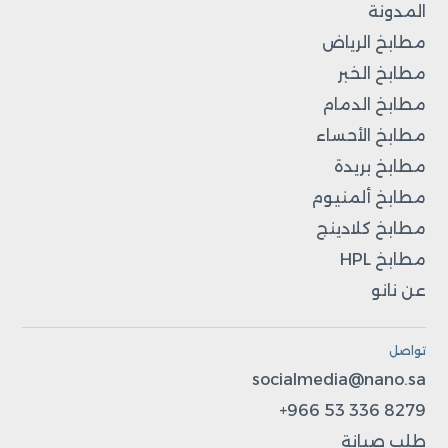
المدونة
مطابخ الرياض
مطابخ الخبر
مطابخ الدمام
مطابخ الأحساء
مطابخ بريدة
مطابخ ألمنيوم
مطابخ كلادينج
مطابخ HPL
عن نانو
تواصل
socialmedia@nano.sa
+966 53 336 8279
طلب صيانة