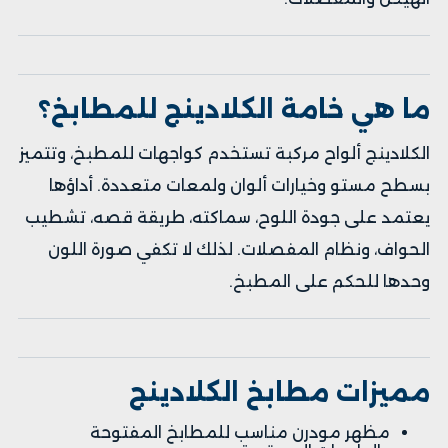
ما هي خامة الكلادينج للمطابخ؟
الكلادينج ألواح مركبة تستخدم كواجهات للمطبخ، وتتميز
بسطح مستو وخيارات ألوان ولمعات متعددة. أداؤها
يعتمد على جودة اللوح، سماكته، طريقة قصه، تشطيب
الحواف، ونظام المفصلات. لذلك لا تكفي صورة اللون
وحدها للحكم على المطبخ.
مميزات مطابخ الكلادينج
مظهر مودرن مناسب للمطابخ المفتوحة