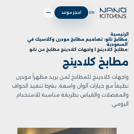
EN
احجز موعد
الرئيسية
مطابخ نانو: تصاميم مطابخ مودرن وكلاسيك في
السعودية
مطابخ كلادينج | واجهات كلادينج مطابخ من نانو
مطابخ كلادينج
واجهات كلادينج للمطابخ لمن يريد مظهراً مودرن
نظيفاً مع خيارات ألوان واسعة، بشرط تنفيذ الحواف
والمفصلات والقياس بطريقة مناسبة للاستخدام
اليومي.