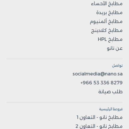
مطابخ الأحساء
مطابخ بريدة
مطابخ ألمنيوم
مطابخ كلادينج
مطابخ HPL
عن نانو
تواصل
socialmedia@nano.sa
+966 53 336 8279
طلب صيانة
فروعنا الرئيسية
مطابخ نانو - التعاون 1
مطابخ نانو - التعاون 2