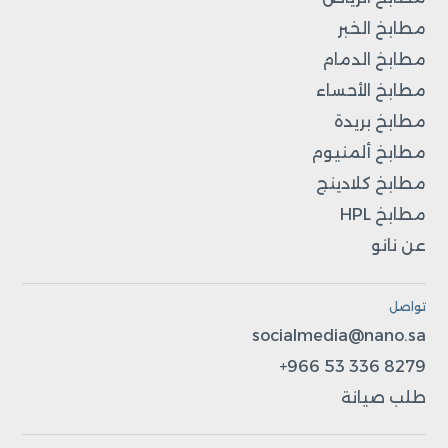
مطابخ الخبر
مطابخ الدمام
مطابخ الأحساء
مطابخ بريدة
مطابخ ألمنيوم
مطابخ كلادينج
مطابخ HPL
عن نانو
تواصل
socialmedia@nano.sa
+966 53 336 8279
طلب صيانة