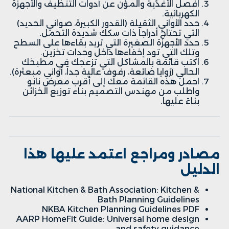
افصل الأغذية والمؤن عن أدوات التنظيف والأجهزة
الكهربائية.
حدد الأواني الثقيلة (القدور الكبيرة، صواني الحديد)
التي تحتاج أدراجاً ذات سكك شديدة التحمل.
حدد الأجهزة الصغيرة التي تريد بقاءها على السطح
وتلك التي تود إخفاءها داخل وحدات تخزين.
اكتب قائمة بالمشاكل التي تزعجك في مطبخك
الحالي (زوايا ضائعة، رفوف عالية جداً، أواني مبعثرة).
احمل هذه القائمة معك إلى
أقرب معرض نانو
واطلب من مهندس التصميم بناء توزيع الخزائن
بناءً عليها.
مصادر ومراجع اعتمد عليها هذا
الدليل
National Kitchen & Bath Association: Kitchen &
Bath Planning Guidelines
NKBA Kitchen Planning Guidelines PDF
AARP HomeFit Guide: Universal home design
and safety guidance