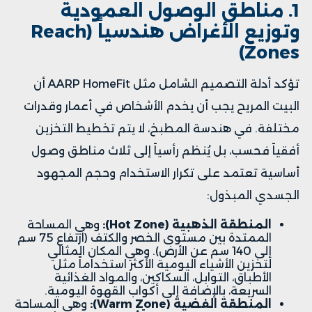
1. مناطق الوصول العمودية
وتوزيع الأغراض هندسياً (Reach
Zones)
تؤكد أدلة التصميم الشامل مثل AARP HomeFit أن
البيت المريح يجب أن يخدم الأشخاص في أعمار وقدرات
مختلفة. في هندسة المطبخ، لا يتم تخطيط التخزين
أفقياً فحسب، بل يُنظم رأسياً إلى ثلاث مناطق وصول
أساسية تعتمد على تكرار الاستخدام وحجم المجهود
الجسدي المبذول:
المنطقة الذهبية (Hot Zone):
وهي المساحة
الممتدة بين مستوى الخصر والكتف (ارتفاع 75 سم
إلى 140 سم عن الأرض). وهي المكان المثالي
لتخزين الأشياء اليومية الأكثر استخداماً مثل
الأطباق، التوابل، السكاكين، والمواد الغذائية
السريعة، بالإضافة إلى أكواب القهوة اليومية.
المنطقة الفضية (Warm Zone):
وهي المساحة