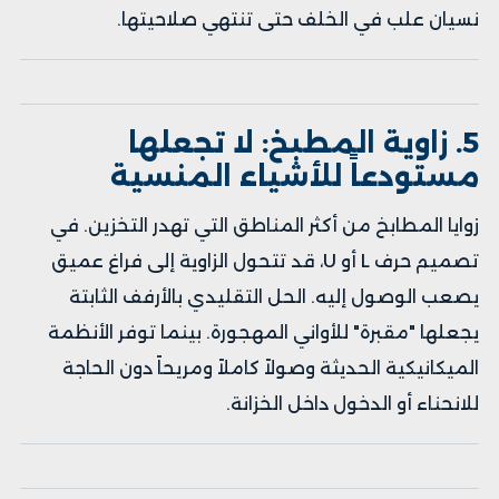
نسيان علب في الخلف حتى تنتهي صلاحيتها.
5. زاوية المطبخ: لا تجعلها
مستودعاً للأشياء المنسية
زوايا المطابخ من أكثر المناطق التي تهدر التخزين. في
تصميم حرف L أو U، قد تتحول الزاوية إلى فراغ عميق
يصعب الوصول إليه. الحل التقليدي بالأرفف الثابتة
يجعلها "مقبرة" للأواني المهجورة. بينما توفر الأنظمة
الميكانيكية الحديثة وصولاً كاملاً ومريحاً دون الحاجة
للانحناء أو الدخول داخل الخزانة.