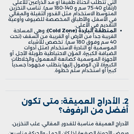
التي تتطلب انحناءً طفيفاً أو مد الذراعين للأعلى
(ارتفاع 40-75 سم و 140-180 سم). تناسب التخزين
المتوسط الاستخدام مثل القدور الثقيلة والمقالي
في الأسفل، والأطباق المخصصة للضيوف وأوعية
التقديم في الأعلى.
المنطقة الباردة (Cold Zone):
وهي المساحة
القريبة جداً من الأرض أو القريبة من السقف (تحت
40 سم وفوق 180 سم). تخصص للأشياء
الموسمية أو النادرة الاستخدام (مثل أدوات
الضيافة الكبيرة، المؤن الاحتياطية طويلة الأجل، أو
الأجهزة الموسمية كصانعة المعمول والخلاطات
الكبيرة)، لأن الوصول إليها يتطلب مجهوداً جسدياً
كبيراً أو استخدام سلم خطوة.
2. الأدراج العميقة: متى تكون
أفضل من الرفوف؟
الأدراج العميقة مناسبة للقدور، المقالي، علب التخزين،
وبعض الأجهزة الصغيرة إذا كان الحمل والحركة مناسبين.