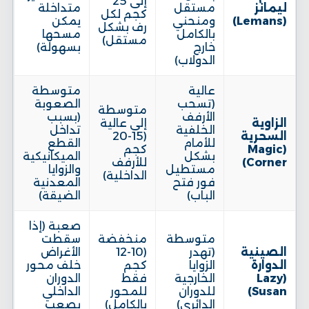
إلى 25
ليمانز
مستقل
متداخلة
كجم لكل
(Lemans)
ومنحني
يمكن
رف بشكل
بالكامل
مسحها
مستقل)
خارج
بسهولة)
الدولاب)
عالية
متوسطة
(تسحب
الصعوبة
متوسطة
الأرفف
(بسبب
الزاوية
إلى عالية
الخلفية
تداخل
السحرية
(15-20
للأمام
القطع
(Magic
كجم
بشكل
الميكانيكية
Corner)
للأرفف
مستطيل
والزوايا
الداخلية)
فور فتح
المعدنية
الباب)
الضيقة)
صعبة (إذا
متوسطة
منخفضة
سقطت
الصينية
(تهدر
(10-12
الأغراض
الدوارة
الزوايا
كجم
خلف محور
(Lazy
الخارجية
فقط
الدوران
Susan)
للدوران
للمحور
الداخلي
الدائري)
بالكامل)
يصعب