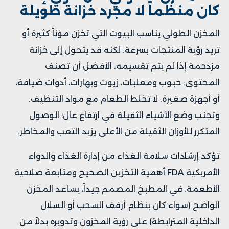
كان منظماً لا مجرد خزانة طويلة
المخزن الطولي يناسب البيوت التي تخزن مؤناً كثيرة أو
تريد رؤية المنتجات بسرعة. لكنه قد يتحول إلى خزانة
مزدحمة إذا لم يتم تقسيمه. الأفضل أن تصنف
المحتوى: حبوب ومعلبات، زيوت وبهارات، أدوات ضيافة،
أو أجهزة صغيرة. لا تخلط الطعام مع مواد التنظيف.
وتجنب وضع الأشياء الثقيلة في ارتفاع عال؛ الوصول
المتكرر للأوزان الثقيلة من الأعلى يزيد التعب والمخاطر.
تؤكد إرشادات سلامة الغذاء من إدارة الغذاء والدواء
الأمريكية FDA أهمية التخزين الصحيح ومتابعة صلاحية
الأطعمة. في المطبخ المصمم جيداً، يساعد المخزن
الواضح (سواء كان بنظام أرفف السحب أو السلال
الداخلية المترابطة) على رؤية المخزون وتدويره بدلاً من