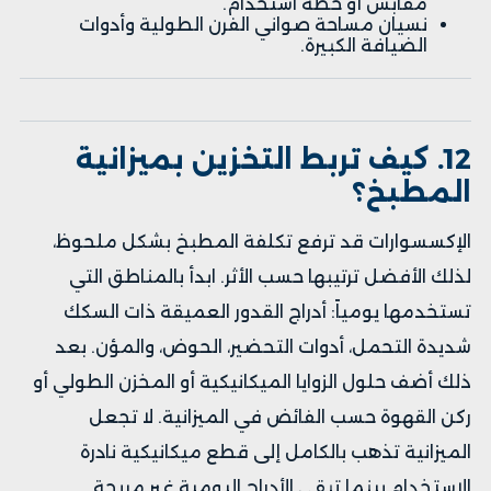
مقابس أو خطة استخدام.
نسيان مساحة صواني الفرن الطولية وأدوات
الضيافة الكبيرة.
12. كيف تربط التخزين بميزانية
المطبخ؟
الإكسسوارات قد ترفع تكلفة المطبخ بشكل ملحوظ،
لذلك الأفضل ترتيبها حسب الأثر. ابدأ بالمناطق التي
تستخدمها يومياً: أدراج القدور العميقة ذات السكك
شديدة التحمل، أدوات التحضير، الحوض، والمؤن. بعد
ذلك أضف حلول الزوايا الميكانيكية أو المخزن الطولي أو
ركن القهوة حسب الفائض في الميزانية. لا تجعل
الميزانية تذهب بالكامل إلى قطع ميكانيكية نادرة
الاستخدام بينما تبقى الأدراج اليومية غير مريحة.