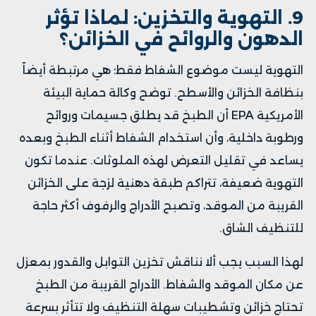
9. التهوية والتخزين: لماذا تؤثر
الدهون والروائح في الخزائن؟
التهوية ليست موضوع الشفاط فقط؛ هي مرتبطة أيضاً
بنظافة الخزائن والأسطح. توضح وكالة حماية البيئة
الأمريكية EPA أن الطبخ قد يطلق جسيمات وروائح
ورطوبة داخلية، وأن استخدام الشفاط أثناء الطبخ وبعده
يساعد في تقليل التعرض لهذه الملوثات. عندما تكون
التهوية ضعيفة، تتراكم طبقة دهنية لزجة على الخزائن
القريبة من الموقد، وتصبح الأدراج والرفوف أكثر حاجة
للتنظيف الشاق.
لهذا السبب يجب ألا نناقش تخزين التوابل والقدور بمعزل
عن مكان الموقد والشفاط. الأدراج القريبة من الطبخ
تحتاج خزائن وتشطيبات سهلة التنظيف ولا تتأثر بسرعة