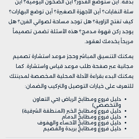
بدقة. أين ستوضع القدور؟ أين الصحون اليومية؟ أين
سلة النفايات؟ أين الأجهزة الصغيرة؟ أين توضع البهارات؟
كيف تفتح الزاوية؟ هل توجد مساحة لصواني الفرن؟ هل
يوجد ركن قهوة مدمج؟ هذه الأسئلة تضمن تصميماً
مريحاً يخدمك لعقود.
يمكنك التنسيق المباشر وحجز موعد استشارة تصميم
مجانية عبر صفحة
طلب موعد قياس واستشارة
. كما
يمكنك البدء بقراءة الأدلة المحلية المخصصة لمدينتك
للتعرف على خيارات التوصيل والتركيب والضمان:
دليل فروع ومطابخ الرياض (حي التعاون
والتخصصي)
دليل فروع ومطابخ الخبر (المنطقة الشرقية)
دليل فروع ومطابخ الدمام
دليل فروع ومطابخ الأحساء والهفوف
دليل فروع ومطابخ بريدة والقصيم