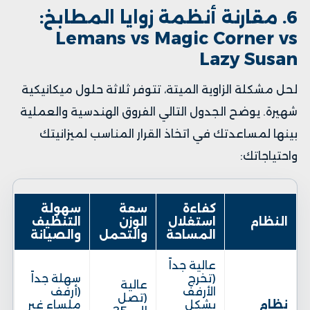
6. مقارنة أنظمة زوايا المطابخ:
Lemans vs Magic Corner vs
Lazy Susan
لحل مشكلة الزاوية الميتة، تتوفر ثلاثة حلول ميكانيكية
شهيرة. يوضح الجدول التالي الفروق الهندسية والعملية
بينها لمساعدتك في اتخاذ القرار المناسب لميزانيتك
واحتياجاتك:
كفاءة
سعة
سهولة
النظام
استغلال
الوزن
التنظيف
المساحة
والتحمل
والصيانة
عالية جداً
(تخرج
سهلة جداً
عالية
الأرفف
(أرفف
(تصل
نظام
بشكل
ملساء غير