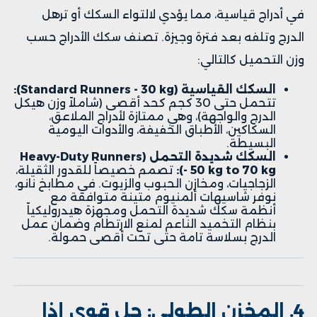
في أدراج قياسية، مما يؤدي لالتواء السكك أو ترهل
الدرج وتلفه بعد فترة وجيزة. تصنف سكك الأدراج حسب
وزن التحميل كالتالي:
السكك القياسية (Standard Runners - 30 kg):
تتحمل حتى 30 كجم كحد أقصى (شاملاً وزن هيكل
الدرج والواجهة)، وهي ممتازة لأدراج الملاعق،
السكاكين، الأطباق الخفيفة، والأدوات اليومية
البسيطة.
السكك شديدة التحمل (Heavy-Duty Runners
- 50 kg to 70 kg):
تصمم خصيصاً للقدور الثقيلة،
الزجاجيات، ومخازن الحبوب والزيوت. في مطابخ نانو،
نوفر شاسيهات ألمنيوم متينة متوافقة مع
أنظمة سكك شديدة التحمل ومجهزة هيدروليكياً
بنظام التخميد الناعم لمنع الارتطام وضمان عمل
الدرج بسلاسة تامة حتى تحت أقصى حمولة.
4. المخزن الطولي: حل قوي إذا